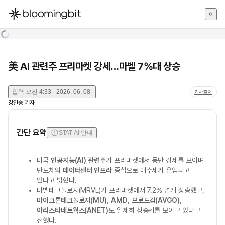
한국어
English
日本語
美 AI 관련주 프리마켓 강세…마벨 7%대 상승
입력
오전 4:33 · 2026. 06. 08.
기사출처
강민승
기자
간단 요약
STAT AI 안내
미국
인공지능(AI) 관련주
가 프리마켓에서 동반 강세를 보이며
반도체와
데이터센터 인프라
중심으로 매수세가 유입되고
있다고 밝혔다.
마벨테크놀로지(MRVL)가 프리마켓에서 7.2% 넘게 상승했고,
마이크론테크놀로지(MU)
,
AMD
,
브로드컴(AVGO)
,
아리스타네트웍스(ANET)
도 일제히 상승세를 보이고 있다고
전했다.