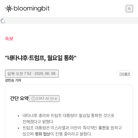
한국어
English
日本語
속보
"네타냐후·트럼프, 월요일 통화"
입력
오전 7:52 · 2026. 06. 08.
기사출처
강민승
기자
간단 요약
STAT AI 안내
네타냐후 총리와 트럼프 대통령이 월요일 통화한 것으로
전해졌다고 밝혔다.
트럼프 대통령은 이스라엘과 이란이 즉각적인
휴전
을 원하고
있으며
평화 협상
이 진행 중이라고 밝혔다.