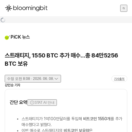
한국어
English
日本語
PiCK 뉴스
스트래티지, 1550 BTC 추가 매수…총 84만5256
BTC 보유
수정
오전 8:08 · 2026. 06. 08.
기사출처
강민승
기자
간단 요약
STAT AI 안내
스트래티지가 1억100만달러를 투입해
비트코인 1550개
를 추가
매수했다고 밝혔다.
이번 매수로 스트래티지의
비트코인 보유량
은