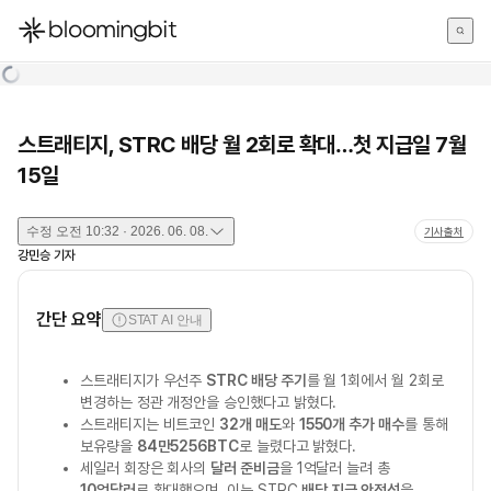
한국어
English
日本語
스트래티지, STRC 배당 월 2회로 확대…첫 지급일 7월
15일
수정
오전 10:32 · 2026. 06. 08.
기사출처
강민승
기자
간단 요약
STAT AI 안내
스트래티지가 우선주
STRC 배당 주기
를 월 1회에서 월 2회로
변경하는 정관 개정안을 승인했다고 밝혔다.
스트래티지는 비트코인
32개 매도
와
1550개 추가 매수
를 통해
보유량을
84만5256BTC
로 늘렸다고 밝혔다.
세일러 회장은 회사의
달러 준비금
을 1억달러 늘려 총
10억달러
로 확대했으며, 이는 STRC
배당 지급 안정성
을