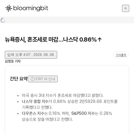
한국어
English
日本語
뉴욕증시, 혼조세로 마감…나스닥 0.86%↑
입력
오후 4:07 · 2026. 06. 08.
기사출처
김정호
기자
간단 요약
STAT AI 안내
미국 증시 3대 지수가 혼조세로 마감했다고 밝혔다.
나스닥 종합 지수
가 0.86% 상승한 2만5929.66 포인트를
기록했다고 전했다.
다우존스 지수
는 0.16% 하락,
S&P500 지수
는 0.28%
상승으로 장을 마쳤다고 전했다.