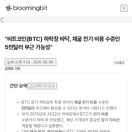
한국어
English
日本語
"비트코인(BTC) 하락장 바닥, 채굴 전기 비용 수준인
5만달러 부근 가능성"
입력
오후 4:15 · 2026. 06. 08.
기사출처
김정호
기자
간단 요약
STAT AI 안내
BTC 장기 하락장의 최종 바닥이
채굴 전기 비용
수준인
5만달러
부근에서 형성될 수 있다는 분석이 나왔다고 전했다.
과거 2015년과 2022년 약세장에서 BTC가
전기 비용
수준까지 하락 후 반등했고, 해당 가격대가 중요한
장기 지지선
역할을 해왔다고 설명했다.
다만
채굴 원가
,
전기 비용
이 BTC 가격의 절대적 하한은