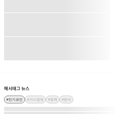
해시태그 뉴스
#인기코인
#거시경제
#정책
#분석