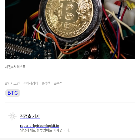
사진=셔터스톡
#인기코인
#거시경제
#정책
#분석
BTC
김정호 기자
reporter1@bloomingbit.io
안녕하세요 블루밍비트 기자입니다.