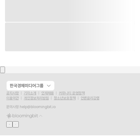
한국경제미디어그룹
공지사항
기자소개
인재채용
커뮤니티 운영정책
이용약관
개인정보처리방침
청소년보호정책
언론윤리강령
문의사항
help@bloomingbit.io