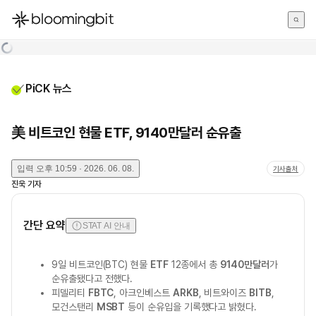
한국어
English
日本語
PiCK 뉴스
美 비트코인 현물 ETF, 9140만달러 순유출
입력
오후 10:59 · 2026. 06. 08.
기사출처
진욱
기자
간단 요약
STAT AI 안내
9일 비트코인(BTC) 현물
ETF
12종에서 총
9140만달러
가
순유출됐다고 전했다.
피델리티
FBTC
, 아크인베스트
ARKB
, 비트와이즈
BITB
,
모건스탠리
MSBT
등이 순유입을 기록했다고 밝혔다.