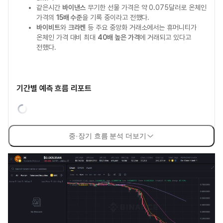
같은시간
바이낸스
무기한 선물 가격은 약 0.075달러로 온체인
가격의
15배 수준
을 기록 중이라고 전했다.
바이비트
와
크라켄
등 주요 중앙화 거래소에서는 휴머니티가
온체인 가격 대비 최대
40배 높은 가격
에 거래되고 있다고
전했다.
기간별 예측 흐름 리포트
중·장기 흐름 분석 더보기