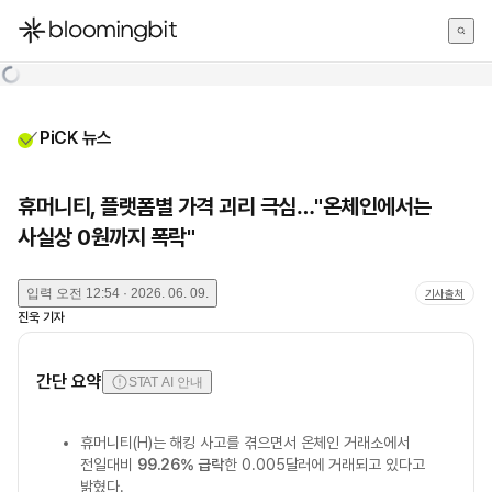
한국어
English
日本語
PiCK 뉴스
휴머니티, 플랫폼별 가격 괴리 극심…"온체인에서는
사실상 0원까지 폭락"
입력
오전 12:54 · 2026. 06. 09.
기사출처
진욱
기자
간단 요약
STAT AI 안내
휴머니티(H)는 해킹 사고를 겪으면서 온체인 거래소에서
전일대비
99.26% 급락
한 0.005달러에 거래되고 있다고
밝혔다.