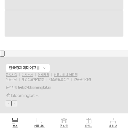
한국경제미디어그룹
공지사항
기자소개
인재채용
커뮤니티 운영정책
이용약관
개인정보처리방침
청소년보호정책
언론윤리강령
문의사항
help@bloomingbit.io
뉴스
커뮤니티
핫 피플
리워드
내 정보