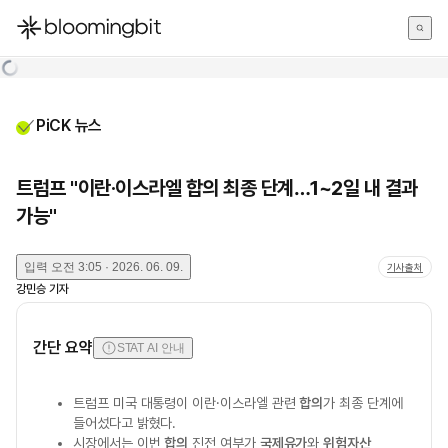
한국어
English
日本語
PiCK 뉴스
트럼프 "이란·이스라엘 합의 최종 단계…1~2일 내 결과
가능"
입력
오전 3:05 · 2026. 06. 09.
기사출처
강민승
기자
간단 요약
STAT AI 안내
트럼프 미국 대통령이 이란·이스라엘 관련
합의
가 최종 단계에
들어섰다고 밝혔다.
시장에서는 이번
합의
진전 여부가
국제유가
와
위험자산