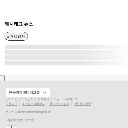
해시태그 뉴스
#거시경제
한국경제미디어그룹
공지사항
기자소개
인재채용
커뮤니티 운영정책
이용약관
개인정보처리방침
청소년보호정책
언론윤리강령
문의사항
help@bloomingbit.io