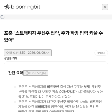
한국어
English
日本語
포춘 "스트래티지 우선주 전략, 주가 하방 압력 키울 수
있어"
수정
오전 3:52 · 2026. 06. 09.
기사출처
강민승
기자
간단 요약
STAT AI 안내
포춘은 스트래티지의
비트코인
중심 자산 구조와
부채
,
우선주
부담을 감안할 때 보통주 귀속
순자산가치
가 시가총액보다 낮아
약 31%
프리미엄
이 존재한다고 밝혔다.
포춘은 스트래티지가 대규모
우선주
발행으로 사실상
비트코인
가격에 대한
레버리지
를 키웠으며, 연간 약 15억달러
우선주
배당
이 주가 하방 압력 요인이라고 전했다.