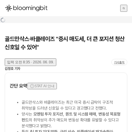
한국어
English
日本語
골드만삭스·바클레이즈 "증시 매도세, 더 큰 포지션 청산
신호일 수 있어"
입력
오전 8:35 · 2026. 06. 09.
기사출처
김정호
기자
간단 요약
STAT AI 안내
골드만삭스와 바클레이즈는 최근 미국 증시 급락이 구조적
취약성을 드러낸 신호일 수 있다고 경고했다고 전했다.
양사는
모멘텀 투자 포지션
,
퀀트 및 시스템 매매
,
변동성 목표형
펀드
의 취약성이 추가 매도와 변동성 확대를 유발할 수 있다고
분석했다고 밝혔다.
특히
AI 투자 기대 약화
,
금리 상승
,
인플레이션 재가속화
와