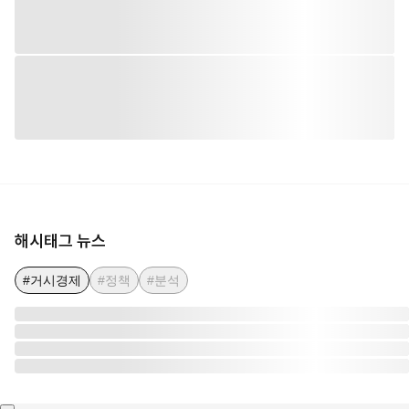
해시태그 뉴스
#거시경제
#정책
#분석