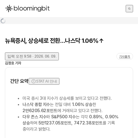
한국어
English
日本語
뉴욕증시, 상승세로 전환…나스닥 1.06%↑
입력
오전 9:58 · 2026. 06. 09.
기사출처
김정호
기자
간단 요약
STAT AI 안내
미국 증시 3대 지수가 상승세를 보이고 있다고 전했다.
나스닥 종합 지수
는 전일 대비
1.06% 상승
한
2만6205.62포인트
에 거래되고 있다고 전했다.
다우 존스 지수
와
S&P500 지수
는 각각
0.89%
,
0.90%
상승
하며
5만1237.05포인트
,
7472.38포인트
를 기록
중이라고 밝혔다.