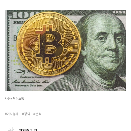
사진=셔터스톡
#거시경제
#정책
#분석
김정호 기자