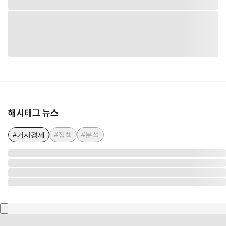
해시태그 뉴스
#거시경제
#정책
#분석