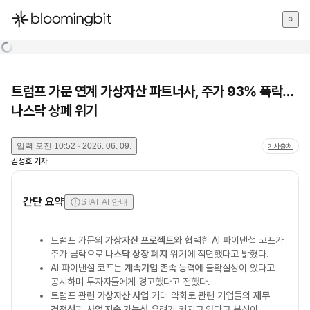
한국어
English
日本語
트럼프 가문 연계 가상자산 파트너사, 주가 93% 폭락…
나스닥 상폐 위기
입력
오전 10:52 · 2026. 06. 09.
기사출처
김정호
기자
간단 요약
STAT AI 안내
트럼프 가문의
가상자산 프로젝트
와 협력한 AI 파이낸셜 코프가
주가 급락으로
나스닥 상장 폐지
위기에 직면했다고 밝혔다.
AI 파이낸셜 코프는
계속기업 존속 능력
에 불확실성이 있다고
공시하며 투자자들에게 경고했다고 전했다.
트럼프 관련
가상자산 사업
기대 약화로 관련 기업들의
재무
건전성
과
사업 지속 가능성
우려가 커지고 있다고 분석이