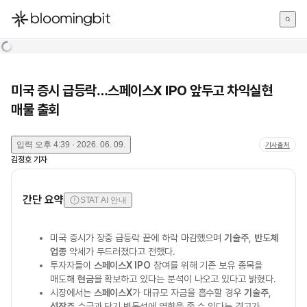
한국어
English
日本語
미국 증시 급등락…스페이스X IPO 앞두고 차익실현
매물 출회
입력
오후 4:39 · 2026. 06. 09.
기사출처
김정호
기자
간단 요약
STAT AI 안내
미국 증시가 장중 급등락 끝에 하락 마감했으며
기술주
,
반도체
업종
약세가 두드러졌다고 전했다.
투자자들이
스페이스X IPO
참여를 위해 기존 보유 종목을
매도해
현금
을 확보하고 있다는 분석이 나오고 있다고 밝혔다.
시장에서는
스페이스X
가 대규모 자금을 흡수할 경우
기술주
,
성장주
수급과 단기 변동성에 영향을 줄 수 있다는 경고가