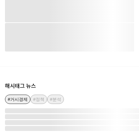
해시태그 뉴스
#거시경제
#정책
#분석