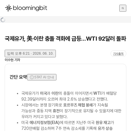
한국어
English
日本語
국제유가, 美·이란 충돌 격화에 급등…WTI 92달러 돌파
입력
오후 6:21 · 2026. 06. 10.
기사출처
이수현
기자
간단 요약
STAT AI 안내
국제유가가
미국
과
이란
의 충돌이 이어지면서
WTI
가 배럴당
92.39달러까지 오르며 최대 2.6% 상승했다고 전했다.
시장에서는 분쟁 장기화로
호르무즈 해협 봉쇄
가 지속될
가능성과 중동 지역
휴전
이 장기적으로 유지될 수 있을지에 대한
우려가 커지고 있다고 밝혔다.
미국
에너지정보청(EIA)
에 따르면 지난주 미국
원유 재고
가
720만배럴 감소하며 7주 연속 감소세를 기록해
유가 상승