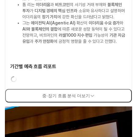
톰 리는
이더리움
과
비트코인
의 사기성 거래 부재와
블록체인
투자
가
디지털 경제의 핵심 인프라
소유와 유사하다고 설명하며
이더리움의
장기 가치
에 강한 확신을 드러냈다고 밝혔다.
그는
에이전틱 AI(Agentic AI)
확산이
이더리움 수요 증가
와
AI와 블록체인의 결합
에 따른 새로운 성장 동력이 될 수 있다고
전망하고, 비트마인의
러셀1000 지수 편입
가능성이
기관 자금
유입
과
주가 안정화
에 긍정적 영향을 줄 수 있다고 전했다.
기간별 예측 흐름 리포트
중·장기 흐름 분석 더보기