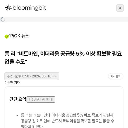
한국어
English
日本語
PiCK 뉴스
톰 리 "비트마인, 이더리움 공급량 5% 이상 확보할 필요
없을 수도"
수정
오후 8:50 · 2026. 06. 10.
기사출처
이수현
기자
간단 요약
STAT AI 안내
톰 리는 비트마인의
이더리움 공급량 5% 확보
목표와 관련해,
공급량 감소로 인해 반드시
5% 이상을 확보할 필요는 없을 수
있다
고 밝혔다.