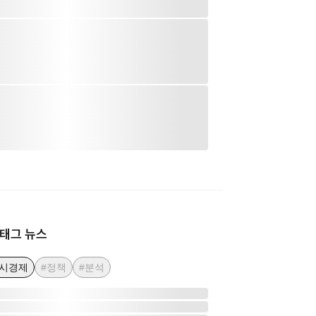
태그 뉴스
거시경제
#정책
#분석