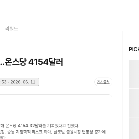
리워드
PiC
…온스당 4154달러
53 · 2026. 06. 11.
기사출처
승해 온스당
4154.32달러
를 기록했다고 전했다.
긴장, 중동
지정학적 리스크
확대, 글로벌 금융시장
변동성
증가에
했다.