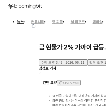
뉴스
커뮤니티
핫 피플
AI 리포트
멤버십
한국어
English
日本語
금 현물가 2% 가까이 급등
수정
오후 3:45 · 2026. 06. 11.
입력
오후 1:
김정호
기자
간단 요약
STAT AI 안내
금 현물 가격이 전일 대비
2%
가까이 상
최근 금값 강세는 미국과 이란 간 군사적 
따른
안전자산 수요
유입이 배경이라고 전