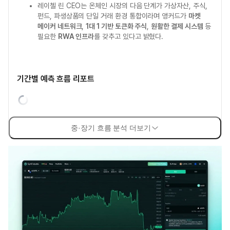
레이첼 린 CEO는 온체인 시장의 다음 단계가 가상자산, 주식,
펀드, 파생상품의 단일 거래 환경 통합이라며 앵커드가
마켓
메이커 네트워크
,
1대 1 기반 토큰화 주식
,
원활한 결제 시스템
등
필요한
RWA 인프라
를 갖추고 있다고 밝혔다.
기간별 예측 흐름 리포트
중·장기 흐름 분석 더보기