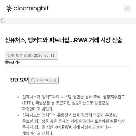
한국어
English
日本語
신퓨처스, 앵커드와 파트너십…RWA 거래 시장 진출
입력
오후 8:38 · 2026. 06. 11.
황두현
기자
간단 요약
STAT AI 안내
신퓨처스가 앵커드와의 시스템 통합을 통해
주식
,
상장지수펀드
(ETF)
,
파생상품
등 토큰화된 실물자산으로 상품군을
확장한다고 밝혔다.
신퓨처스는 앵커드의
유동성 허브
를 활용해 속도와 투명성,
글로벌 접근성을 갖춘 온체인 거래 환경에서
토큰화된 실물자산
투자자 접근을 지원하며
RWA 거래 시장
에 진출한다는
계획이라고 전했다.