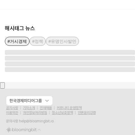
해시태그 뉴스
#거시경제
#정책
#유명인사발언
한국경제미디어그룹
공지사항
기자소개
인재채용
커뮤니티 운영정책
이용약관
개인정보처리방침
청소년보호정책
언론윤리강령
문의사항
help@bloomingbit.io