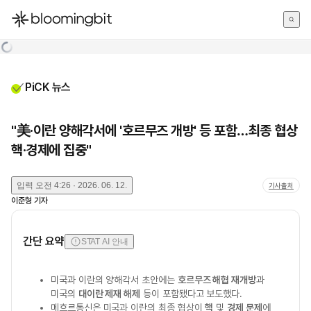
한국어
English
日本語
PiCK 뉴스
"美·이란 양해각서에 '호르무즈 개방' 등 포함…최종 협상
핵·경제에 집중"
입력
오전 4:26 · 2026. 06. 12.
기사출처
이준형
기자
간단 요약
STAT AI 안내
미국과 이란의 양해각서 초안에는
호르무즈 해협 재개방
과
미국의
대이란 제재 해제
등이 포함됐다고 보도했다.
메흐르통신은 미국과 이란의 최종 협상이
핵
및
경제 문제
에