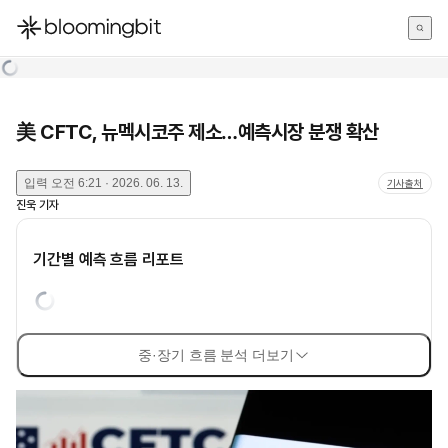
한국어
English
日本語
美 CFTC, 뉴멕시코주 제소…예측시장 분쟁 확산
입력
오전 6:21 · 2026. 06. 13.
기사출처
진욱
기자
기간별 예측 흐름 리포트
중·장기 흐름 분석 더보기