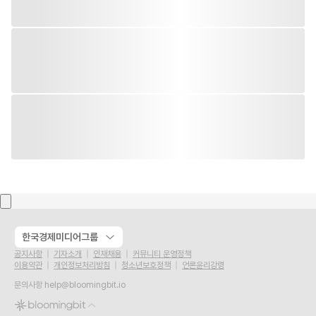
한국경제미디어그룹
공지사항
기자소개
인재채용
커뮤니티 운영정책
이용약관
개인정보처리방침
청소년보호정책
언론윤리강령
문의사항
help@bloomingbit.io