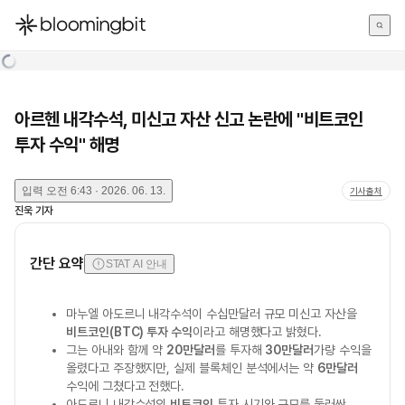
한국어
English
日本語
아르헨 내각수석, 미신고 자산 신고 논란에 "비트코인
투자 수익" 해명
입력
오전 6:43 · 2026. 06. 13.
기사출처
진욱
기자
간단 요약
STAT AI 안내
마누엘 아도르니 내각수석이 수십만달러 규모 미신고 자산을
비트코인(BTC) 투자 수익
이라고 해명했다고 밝혔다.
그는 아내와 함께 약
20만달러
를 투자해
30만달러
가량 수익을
올렸다고 주장했지만, 실제 블록체인 분석에서는 약
6만달러
수익에 그쳤다고 전했다.
아도르니 내각수석의
비트코인
투자 시기와 규모를 둘러싼