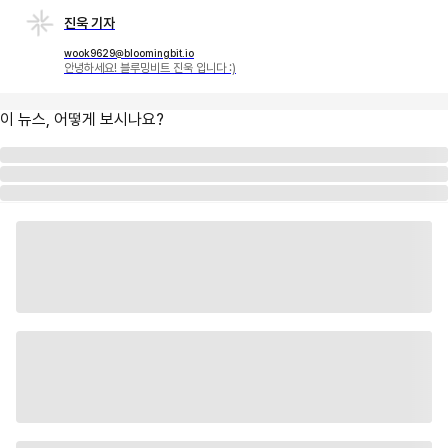
진욱 기자
wook9629@bloomingbit.io
안녕하세요! 블루밍비트 진욱 입니다 :)
이 뉴스, 어떻게 보시나요?