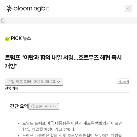
한국어
English
日本語
PiCK 뉴스
트럼프 "이란과 합의 내일 서명…호르무즈 해협 즉시
개방"
수정
오후 2:04 · 2026. 06. 13.
기사출처
진욱
기자
간단 요약
STAT AI 안내
도널드 트럼프 미국 대통령은 이란과 새로운
핵합의
가 이르면
14일 체결될 예정이라고 밝혔다.
트럼프 대통령은 합의 직후
호르무즈 해협
이 모두에게
개방
될