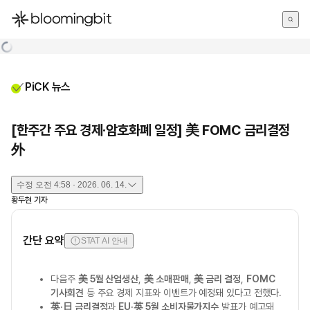
한국어
English
日本語
PiCK 뉴스
[한주간 주요 경제·암호화폐 일정] 美 FOMC 금리결정
外
수정
오전 4:58 · 2026. 06. 14.
황두현
기자
간단 요약
STAT AI 안내
다음주
美 5월 산업생산
,
美 소매판매
,
美 금리 결정
,
FOMC
기사회견
등 주요 경제 지표와 이벤트가 예정돼 있다고 전했다.
英·日 금리결정
과
EU·英 5월 소비자물가지수
발표가 예고돼