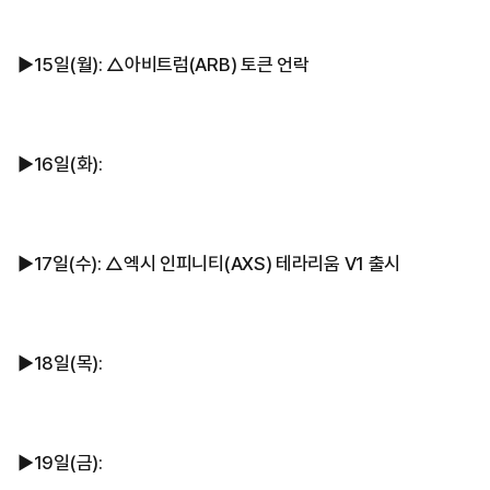
▶︎15일(월): △아비트럼(ARB) 토큰 언락
▶︎16일(화):
▶︎17일(수): △엑시 인피니티(AXS) 테라리움 V1 출시
▶︎18일(목):
▶︎19일(금):