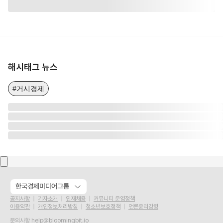
해시태그 뉴스
#거시경제
한국경제미디어그룹
공지사항
기자소개
인재채용
커뮤니티 운영정책
이용약관
개인정보처리방침
청소년보호정책
언론윤리강령
문의사항
help@bloomingbit.io