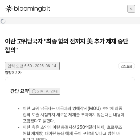
한국어
English
日本語
이란 고위당국자 "최종 합의 전까지 美 추가 제재 중단
합의"
입력
오전 6:50 · 2026. 06. 14.
기사출처
김정호
기자
간단 요약
STAT AI 안내
이란 고위 당국자는 미국과의
양해각서(MOU)
초안에 최종
합의 도출 시점까지
새로운 제재
를 부과하지 않는다는 내용이
포함됐다고 밝혔다.
이란 측은 초안에
이란 동결자산 250억달러 해제
,
호르무즈
해협 재개방
,
대이란 봉쇄 해제
등이 포함돼 있다고 밝힌 바
있다고 전했다.