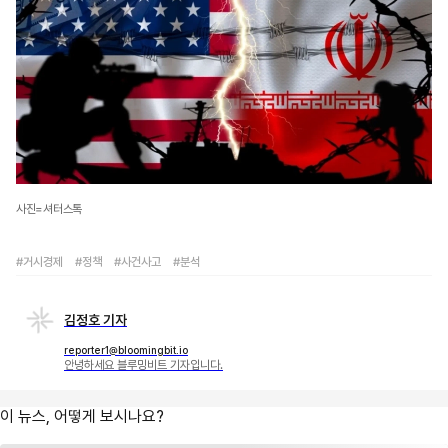
사진=셔터스톡
#거시경제
#정책
#사건사고
#분석
김정호 기자
reporter1@bloomingbit.io
안녕하세요 블루밍비트 기자입니다.
이 뉴스, 어떻게 보시나요?