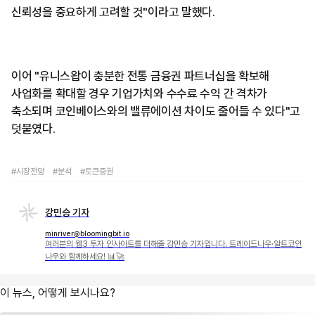
신뢰성을 중요하게 고려할 것"이라고 말했다.
이어 "유니스왑이 충분한 전통 금융권 파트너십을 확보해
사업화를 확대할 경우 기업가치와 수수료 수익 간 격차가
축소되며 코인베이스와의 밸류에이션 차이도 줄어들 수 있다"고
덧붙였다.
#시장전망
#분석
#토큰증권
강민승 기자
minriver@bloomingbit.io
여러분의 웹3 투자 인사이트를 더해줄 강민승 기자입니다. 트레이드나우·알트코인
나우와 함께하세요! 📊🚀
이 뉴스, 어떻게 보시나요?