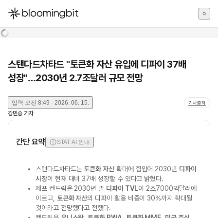
한국어
English
日本語
스탠다드차타드 "토큰화 자산 유입에 디파이 37배
성장"…2030년 2.7조달러 규모 전망
입력
오전 8:49 · 2026. 06. 15.
기사출처
강민승
기자
간단 요약
STAT AI 안내
스탠다드차타드는
토큰화 자산
확대에 힘입어 2030년
디파이
시장
이 현재 대비 37배 성장할 수 있다고 밝혔다.
제프 켄드릭은 2030년 말
디파이 TVL
이 2조7000억달러에
이르고,
토큰화 자산
의 디파이 활용 비중이 30%까지 확대될
것이라고 전망했다고 전했다.
켄드릭은
유니스왑
,
토큰화 RWA
,
토큰화 MMF
,
미국 주식