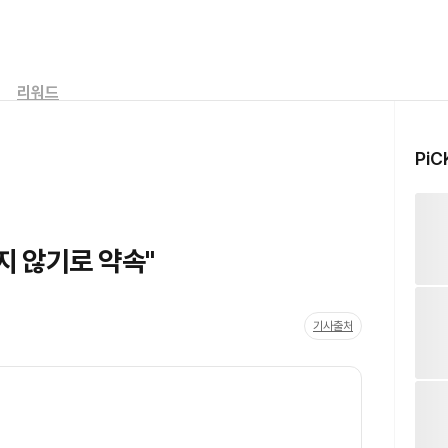
리워드
PiC
지 않기로 약속"
기사출처