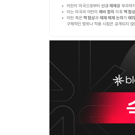
이란이 미국으로부터
신규 제재
를 부과하지
이는 미국과 이란이
예비 합의
이후
핵 협
이란 측은
핵 협상
과
제재 해제 논의
가
60
구체적인 범위나 적용 시점은 공개되지 않