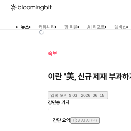
뉴스
커뮤니티
핫 피플
AI 리포트
멤버십
한국어
English
日本語
속보
이란 "美, 신규 제재 부과하
입력
오전 9:03 · 2026. 06. 15.
강민승
기자
간단 요약
STAT AI 안내