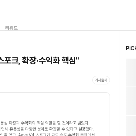
리워드
PiC
 스포크, 확장·수익화 핵심"
기사출처
유동성 확장과
수익화
의 핵심 역할을 할 것이라고 밝혔다.
 협업해
유동성
을 다양한 분야로 확장할 수 있다고 설명했다.
을 얻고, Aave V4 스포크가 규모·속도·
수익화
측면에서