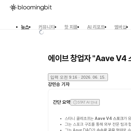
뉴스
커뮤니티
핫 피플
AI 리포트
멤버십
한국어
English
日本語
에이브 창업자 "Aave V4
입력
오전 9:16 · 2026. 06. 15.
강민승
기자
간단 요약
STAT AI 안내
스타니 쿨레초프는
Aave V4 스포크
가 
그는 스포크 구조를 통해 외부 전문 팀과
그는 Aave DAO가
수수료 공유
형태로 수익