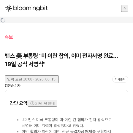
한국어
English
日本語
속보
밴스 美 부통령 "미·이란 합의, 이미 전자서명 완료…
19일 공식 서명식"
입력
오전 10:08 · 2026. 06. 15.
기사출처
강민승
기자
간단 요약
STAT AI 안내
JD 밴스 미국 부통령이 미·이란 간
합의
가 전자 방식으로
서명돼 이미 효력이 발생했다고 밝혔다.
이번
합의
가 이란에 대한 신규
동결자금 해제
를 포함하지