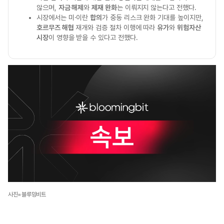
않으며,
자금 해제
와
제재 완화
는 이뤄지지 않는다고 전했다.
시장에서는 미·이란
합의
가 중동 리스크 완화 기대를 높이지만,
호르무즈 해협
재개와 검증 절차 이행에 따라
유가
와
위험자산
시장
이 영향을 받을 수 있다고 전했다.
사진=블루밍비트