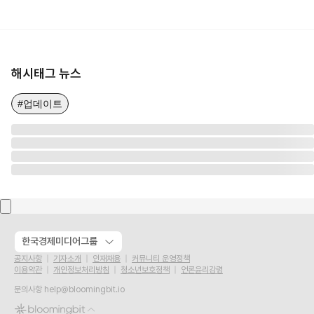
해시태그 뉴스
#업데이트
한국경제미디어그룹
공지사항
기자소개
인재채용
커뮤니티 운영정책
이용약관
개인정보처리방침
청소년보호정책
언론윤리강령
문의사항
help@bloomingbit.io