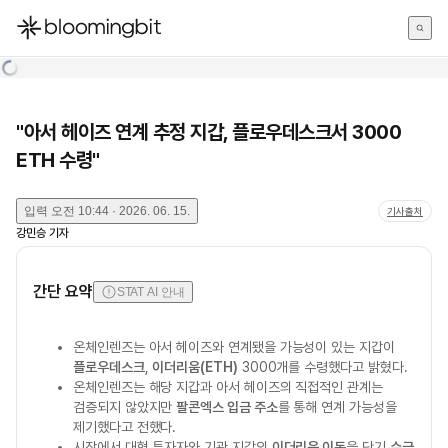
한국어
English
日本語
"아서 헤이즈 연계 추정 지갑, 플로우데스크서 3000
ETH 수령"
입력
오전 10:44 · 2026. 06. 15.
기사출처
강민승
기자
간단 요약
STAT AI 안내
온체인렌즈는 아서 헤이즈와 연계됐을 가능성이 있는 지갑이
플로우데스크
,
이더리움(ETH)
3000개를 수령했다고 밝혔다.
온체인렌즈는 해당 지갑과 아서 헤이즈의 직접적인 관계는
검증되지 않았지만
팔콘엑스 입금 주소
를 통해 연계 가능성을
제기했다고 전했다.
시장에서 대형 투자자와 기관 지갑의
이더리움 이동
을 단기
수급