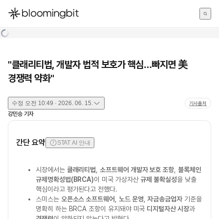
한국어
English
日本語
"클래리티법, 개발자 법적 보호가 핵심…빠지면 美
경쟁력 약화"
수정
오전 10:49 · 2026. 06. 15.
기사출처
강민승
기자
간단 요약
STAT AI 안내
시장에서는
클래리티법
,
소프트웨어 개발자 보호 조항
,
블록체인
규제명확성법(BRCA)
이 미국 가상자산
규제 불확실성
을 낮출
핵심이라고 평가된다고 전했다.
스미스는
오픈소스 소프트웨어
,
노드 운영
,
자금송금업자
기준을
명확히 하는 BRCA 조항이 유지돼야 미국
디지털자산 시장
과
경쟁력
이 약화되지 않는다고 밝혔다.