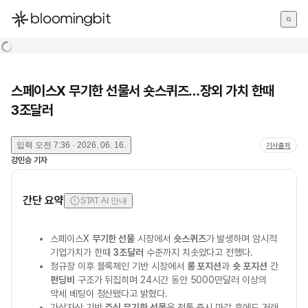
한국어
English
日本語
스페이스X 무기한 선물서 숏스퀴즈…장외 가치 한때
3조달러
입력
오전 7:36 · 2026. 06. 16.
기사출처
강민승
기자
간단 요약
STAT AI 안내
스페이스X
무기한 선물
시장에서
숏스퀴즈
가 발생하며 암시적
기업가치가 한때
3조달러
수준까지 치솟았다고 전했다.
정규장 이후 블록체인 기반 시장에서
롱 포지션
과
숏 포지션
간
펀딩비
구조가 뒤집히며 24시간 동안 5000만달러 이상의
약세 베팅이 청산됐다고 밝혔다.
가상자산 기반
주식 무기한 선물
은 전통 증시 마감 후에도 거래