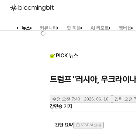
뉴스
커뮤니티
핫 피플
AI 리포트
멤버십
한국어
English
日本語
PiCK 뉴스
트럼프 "러시아, 우크라이
수정
오전 7:40 · 2026. 06. 16.
입력
오전 7:
강민승
기자
간단 요약
STAT AI 안내