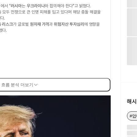
에서 "
러시아
는
우크라이나
와 합의해야 한다"고 밝혔다.
 모두 전쟁으로 큰 인명 피해를 입고 있다며 해당 충돌 해결을
다.
동 리스크
가 글로벌
원자재 가격
과
위험자산 투자심리
에 영향을
했다.
 흐름 분석 더보기
해시
#