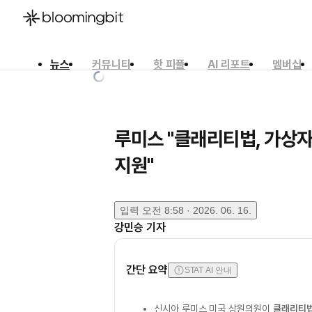
뉴스
커뮤니티
핫 피플
AI 리포트
멤버십
한국어
English
日本語
루미스 "클래리티법, 가상자
지원"
입력
오전 8:58 · 2026. 06. 16.
강민승
기자
간단 요약
STAT AI 안내
신시아 루미스 미국 상원의원이
클래리티법(