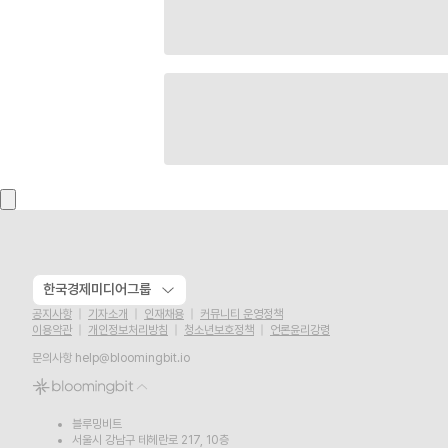
한국경제미디어그룹
공지사항
기자소개
인재채용
커뮤니티 운영정책
이용약관
개인정보처리방침
청소년보호정책
언론윤리강령
문의사항
help@bloomingbit.io
블루밍비트
서울시 강남구 테헤란로 217, 10층