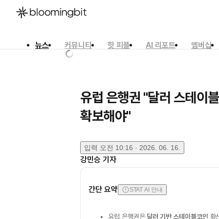
뉴스
커뮤니티
핫 피플
AI 리포트
멤버십
한국어
English
日本語
유럽 은행권 "달러 스테이
확보해야"
입력
오전 10:16 · 2026. 06. 16.
강민승
기자
간단 요약
STAT AI 안내
유럽 은행권은
달러 기반 스테이블코인
확