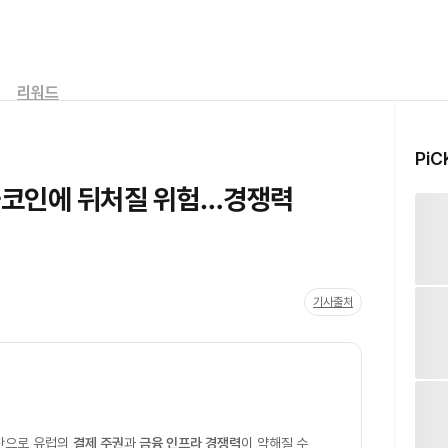
리워드
PiC
블코인에 뒤처질 위험…경쟁력
기사출처
산으로 유럽의
결제 주권
과
금융 인프라 경쟁력
이 약해질 수