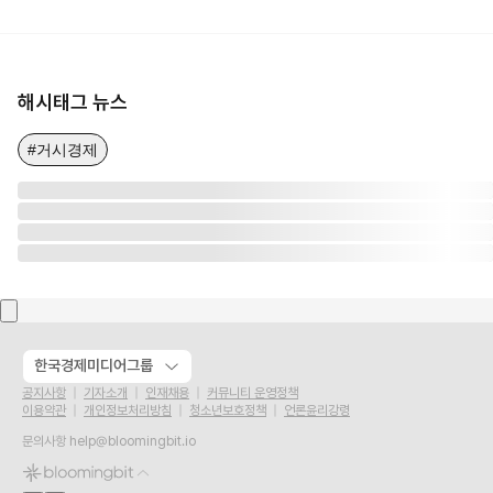
해시태그 뉴스
#거시경제
한국경제미디어그룹
공지사항
기자소개
인재채용
커뮤니티 운영정책
이용약관
개인정보처리방침
청소년보호정책
언론윤리강령
문의사항
help@bloomingbit.io