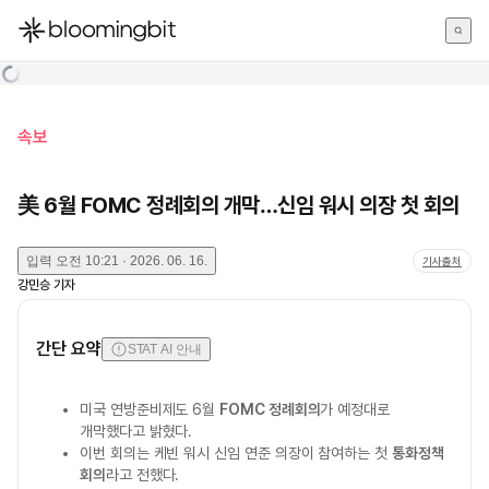
한국어
English
日本語
속보
美 6월 FOMC 정례회의 개막…신임 워시 의장 첫 회의
입력
오전 10:21 · 2026. 06. 16.
기사출처
강민승
기자
간단 요약
STAT AI 안내
미국 연방준비제도 6월
FOMC 정례회의
가 예정대로
개막했다고 밝혔다.
이번 회의는 케빈 워시 신임 연준 의장이 참여하는 첫
통화정책
회의
라고 전했다.