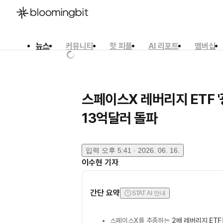
뉴스
커뮤니티
핫 피플
AI 리포트
멤버십
한국어
English
日本語
스페이스X 레버리지 ETF 
13억달러 돌파
입력
오후 5:41 · 2026. 06. 16.
이수현
기자
간단 요약
STAT AI 안내
스페이스X를 추종하는
2배 레버리지 ETF