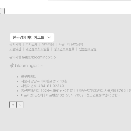
한국경제미디어그룹
공지사항
기자소개
인재채용
커뮤니티 운영정책
이용약관
개인정보처리방침
청소년보호정책
언론윤리강령
문의사항
help@bloomingbit.io
블루밍비트
서울시 강남구 테헤란로 217, 10층
사업자 번호: 484-81-02340
통신판매번호: 2024-서울강남-01131
|
인터넷신문등록번호: 서울,아53765
|
등
대표자명: 김산하
|
대표번호: 02-554-7002
|
청소년보호책임자: 양한나