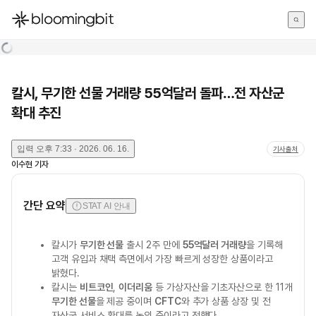
한국어
English
日本語
칼시, 무기한 선물 거래량 55억달러 돌파…전 자산군
확대 추진
입력
오후 7:33 · 2026. 06. 16.
기사출처
이수현
기자
간단 요약
STAT AI 안내
칼시가
무기한 선물
출시 2주 만에
55억달러 거래량
을 기록해
고객 유입과 채택 측면에서 가장 빠르게 성장한 상품이라고
밝혔다.
칼시는
비트코인
,
이더리움
등 가상자산을 기초자산으로 한 11개
무기한 선물
을 제공 중이며
CFTC
와 추가 상품 상장 및 전
자산군 서비스 확대를 논의 중이라고 전했다.