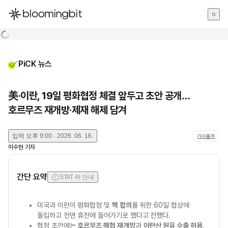
한국어
English
日本語
PiCK 뉴스
美·이란, 19일 평화협정 체결 앞두고 초안 공개…
호르무즈 재개방·제재 해제 담겨
입력
오후 9:00 · 2026. 06. 16.
기사출처
이수현
기자
간단 요약
STAT AI 안내
미국과 이란이 평화협정 및
핵 합의
를 위한 60일 협상에
돌입하고 전면 휴전에 들어가기로 했다고 전했다.
협정 초안에는
호르무즈 해협 재개방
과
이란산 원유 수출 허용
,