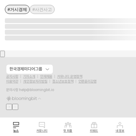
#거시경제
#사건사고
한국경제미디어그룹
공지사항
기자소개
인재채용
커뮤니티 운영정책
이용약관
개인정보처리방침
청소년보호정책
언론윤리강령
문의사항
help@bloomingbit.io
뉴스
커뮤니티
핫 피플
리워드
내 정보