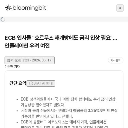
한국어
English
日本語
ECB 인사들 "호르무즈 재개방에도 금리 인상 필요"…
인플레이션 우려 여전
입력
오전 1:23 · 2026. 06. 17.
기사출처
이수현
기자
간단 요약
STAT AI 안내
ECB 정책위원들이 미국과 이란 평화 합의에도
추가 금리 인상
가능성을 열어뒀다고 밝혔다.
시장과 금리 선물에서는 연말까지
예금금리 0.25%포인트 인상
가능성을 반영하고 있다고 전했다.
ECB와 블룸버그 이코노믹스는
에너지 가격
,
인플레이션
압력
으로 기존
긴축
및
금리 경로
기조가 유지될 것이라고