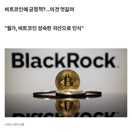
비트코인에 긍정적?...의견 엇갈려
"월가, 비트코인 성숙한 자산으로 인식"
사진=셔터스톡