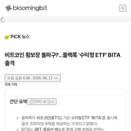
한국어
English
日本語
PiCK 뉴스
비트코인 횡보장 돌파구?...블랙록 '수익형 ETF' BITA
출격
수정
오전 4:38 · 2026. 06. 17.
진욱
기자
간단 요약
STAT AI 안내
블랙록이
비트코인(BTC)
기반
수익형 ETF
'
BITA
'를 출시해
옵션 프리미엄
수익
을 제공하는 구조라고 밝혔다.
BITA는
IBIT 콜옵션 매도
를 통해
고정 수익
을 원하는