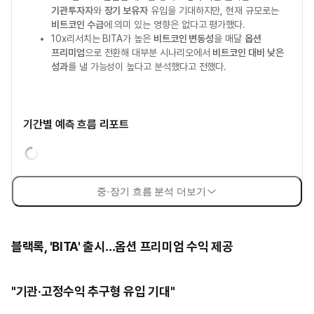
기관투자자
와
장기 보유자
유입을 기대하지만, 현재 규모로는
비트코인 수급
에 의미 있는 영향은 없다고 평가했다.
10x리서치는 BITA가 높은
비트코인 변동성
을 매달
옵션
프리미엄
으로 전환해 대부분 시나리오에서
비트코인 대비 낮은
성과
를 낼 가능성이 높다고 분석했다고 전했다.
기간별 예측 흐름 리포트
중·장기 흐름 분석 더보기
블랙록, 'BITA' 출시…옵션 프리미엄 수익 제공
"기관·고정수익 추구형 유입 기대"