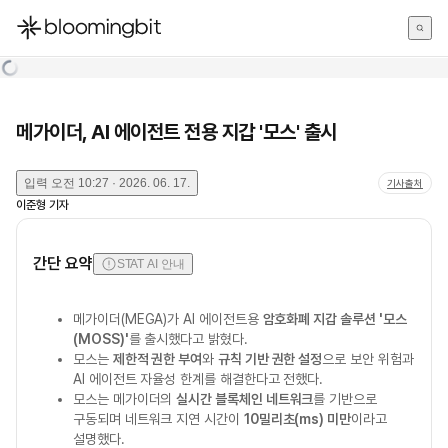
한국어
English
日本語
메가이더, AI 에이전트 전용 지갑 '모스' 출시
입력
오전 10:27 · 2026. 06. 17.
기사출처
이준형
기자
간단 요약
STAT AI 안내
메가이더(MEGA)가 AI 에이전트용
암호화폐 지갑 솔루션 '모스
(MOSS)'
를 출시했다고 밝혔다.
모스는
제한적 권한 부여
와
규칙 기반 권한 설정
으로 보안 위험과
AI 에이전트 자율성 한계를 해결한다고 전했다.
모스는 메가이더의
실시간 블록체인 네트워크
를 기반으로
구동되며 네트워크 지연 시간이
10밀리초(ms) 미만
이라고
설명했다.