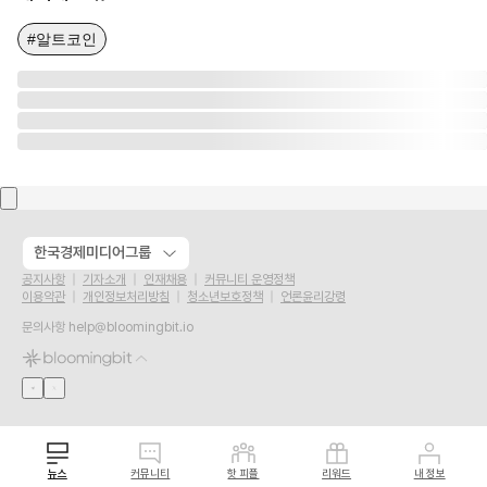
#알트코인
한국경제미디어그룹
공지사항
기자소개
인재채용
커뮤니티 운영정책
이용약관
개인정보처리방침
청소년보호정책
언론윤리강령
문의사항
help@bloomingbit.io
뉴스
커뮤니티
핫 피플
리워드
내 정보