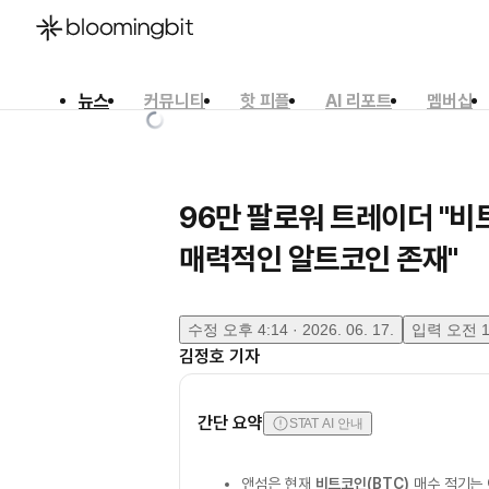
뉴스
커뮤니티
핫 피플
AI 리포트
멤버십
한국어
English
日本語
96만 팔로워 트레이더 "비
매력적인 알트코인 존재"
수정
오후 4:14 · 2026. 06. 17.
입력
오전 11
김정호
기자
간단 요약
STAT AI 안내
앤섬은 현재
비트코인(BTC)
매수 적기는 