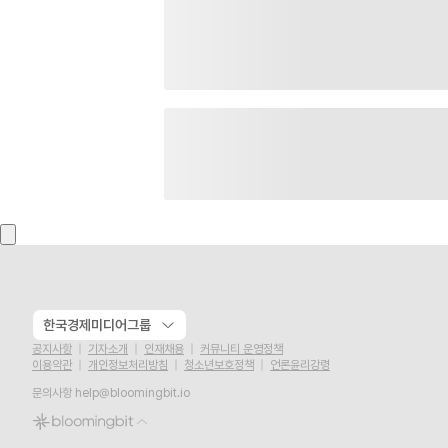
한국경제미디어그룹
공지사항
기자소개
인재채용
커뮤니티 운영정책
이용약관
개인정보처리방침
청소년보호정책
언론윤리강령
문의사항
help@bloomingbit.io