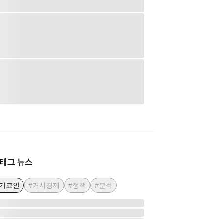
태그 뉴스
인기코인
#거시경제
#정책
#분석