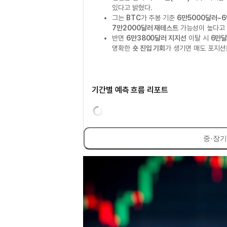
있다고 밝혔다.
그는
BTC
가 주봉 기준
6만5000달러~6
7만2000달러 재테스트
가능성이 높다고 
반면
6만3800달러 지지선
이탈 시
6만달
명확한
숏 진입 기회
가 생기면 매도 포지션
기간별 예측 흐름 리포트
중·장기