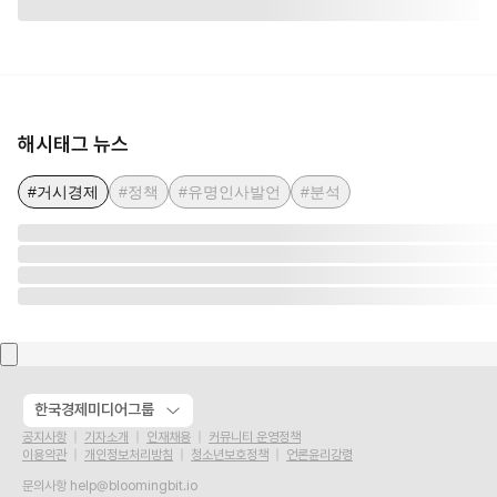
해시태그 뉴스
#거시경제
#정책
#유명인사발언
#분석
한국경제미디어그룹
공지사항
기자소개
인재채용
커뮤니티 운영정책
이용약관
개인정보처리방침
청소년보호정책
언론윤리강령
문의사항
help@bloomingbit.io