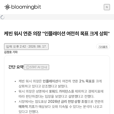
한국어
English
日本語
케빈 워시 연준 의장 "인플레이션 여전히 목표 크게 상회"
입력
오후 2:42 · 2026. 06. 17.
기사출처
김정호
기자
간단 요약
STAT AI 안내
케빈 워시 의장은
인플레이션
이 여전히 연준
2% 목표
를 크게
상회하고 있다고 강조했다고 밝혔다.
워시 의장은 성명에서
포워드 가이던스
를 제외하고 경제지표에
따라 판단하겠다는 입장을 보였다고 설명했다고 전했다.
시장에서는 점도표상
2026년 금리 전망 상향 조정
으로 연준의
매파적 기조
가 예상보다 오래 지속될 수 있다는 분석이 나오고
있다고 전했다.