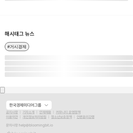
해시태그 뉴스
#거시경제
한국경제미디어그룹
공지사항
기자소개
인재채용
커뮤니티 운영정책
이용약관
개인정보처리방침
청소년보호정책
언론윤리강령
문의사항
help@bloomingbit.io