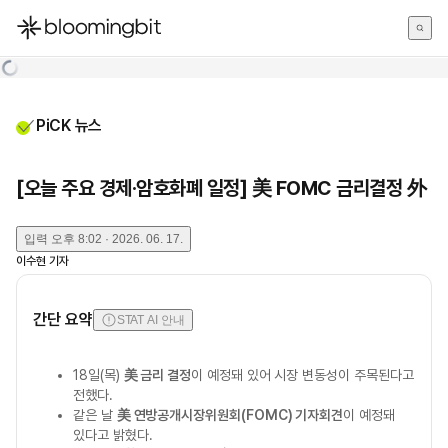
한국어
English
日本語
PiCK 뉴스
[오늘 주요 경제·암호화폐 일정] 美 FOMC 금리결정 外
입력
오후 8:02 · 2026. 06. 17.
이수현
기자
간단 요약
STAT AI 안내
18일(목)
美 금리 결정
이 예정돼 있어 시장 변동성이 주목된다고
전했다.
같은 날
美 연방공개시장위원회(FOMC) 기자회견
이 예정돼
있다고 밝혔다.