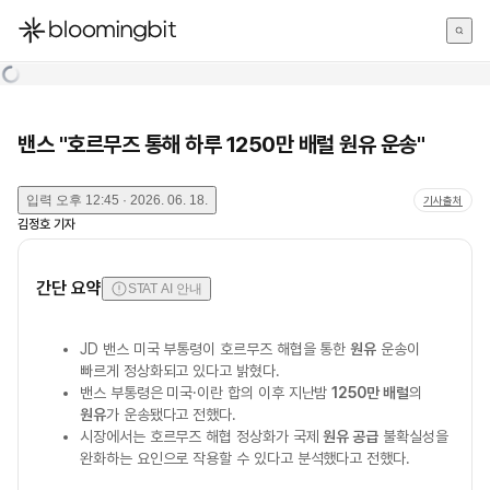
한국어
English
日本語
밴스 "호르무즈 통해 하루 1250만 배럴 원유 운송"
입력
오후 12:45 · 2026. 06. 18.
기사출처
김정호
기자
간단 요약
STAT AI 안내
JD 밴스 미국 부통령이 호르무즈 해협을 통한
원유
운송이
빠르게 정상화되고 있다고 밝혔다.
밴스 부통령은 미국·이란 합의 이후 지난밤
1250만 배럴
의
원유
가 운송됐다고 전했다.
시장에서는 호르무즈 해협 정상화가 국제
원유 공급
불확실성을
완화하는 요인으로 작용할 수 있다고 분석했다고 전했다.