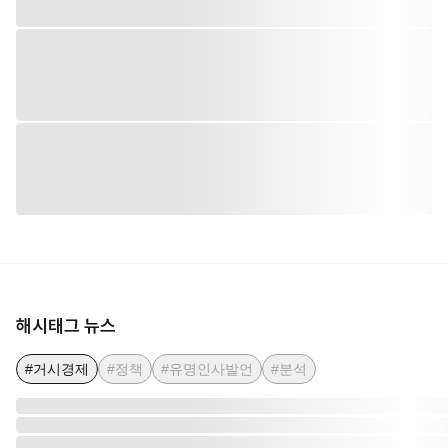
해시태그 뉴스
#거시경제
#정책
#유명인사발언
#분석