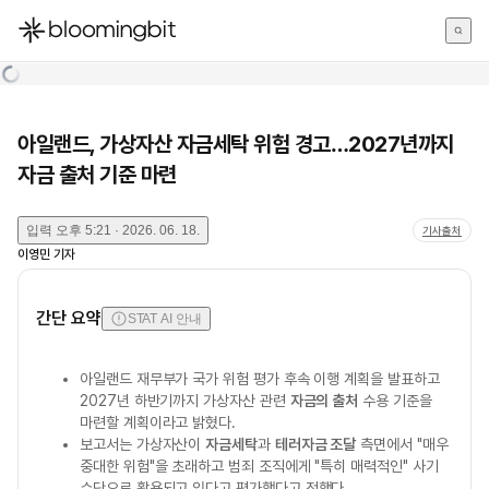
한국어
English
日本語
아일랜드, 가상자산 자금세탁 위험 경고…2027년까지
자금 출처 기준 마련
입력
오후 5:21 · 2026. 06. 18.
기사출처
이영민
기자
간단 요약
STAT AI 안내
아일랜드 재무부가 국가 위험 평가 후속 이행 계획을 발표하고
2027년 하반기까지 가상자산 관련
자금의 출처
수용 기준을
마련할 계획이라고 밝혔다.
보고서는 가상자산이
자금세탁
과
테러자금 조달
측면에서 "매우
중대한 위험"을 초래하고 범죄 조직에게 "특히 매력적인" 사기
수단으로 활용되고 있다고 평가했다고 전했다.