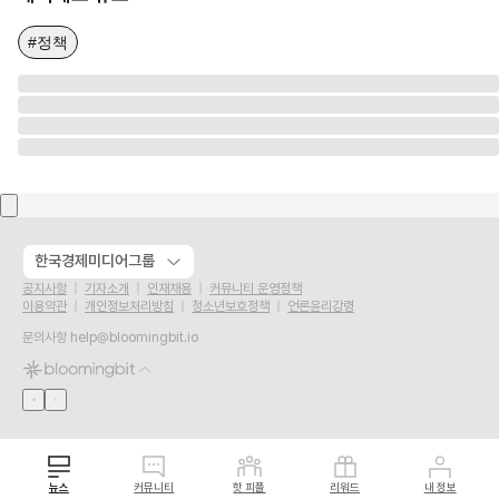
#정책
한국경제미디어그룹
공지사항
기자소개
인재채용
커뮤니티 운영정책
이용약관
개인정보처리방침
청소년보호정책
언론윤리강령
문의사항
help@bloomingbit.io
뉴스
커뮤니티
핫 피플
리워드
내 정보