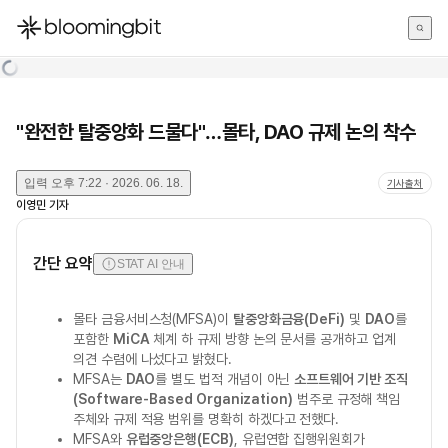
한국어
English
日本語
"완전한 탈중앙화 드물다"…몰타, DAO 규제 논의 착수
입력
오후 7:22 · 2026. 06. 18.
기사출처
이영민
기자
간단 요약
STAT AI 안내
몰타 금융서비스청(MFSA)이
탈중앙화금융(DeFi)
및
DAO
를
포함한
MiCA
체계 하 규제 방향 논의 문서를 공개하고 업계
의견 수렴에 나섰다고 밝혔다.
MFSA는
DAO
를 별도 법적 개념이 아닌
소프트웨어 기반 조직
(Software-Based Organization)
범주로 규정해 책임
주체와 규제 적용 범위를 명확히 하겠다고 전했다.
MFSA와
유럽중앙은행(ECB)
, 유럽연합 집행위원회가