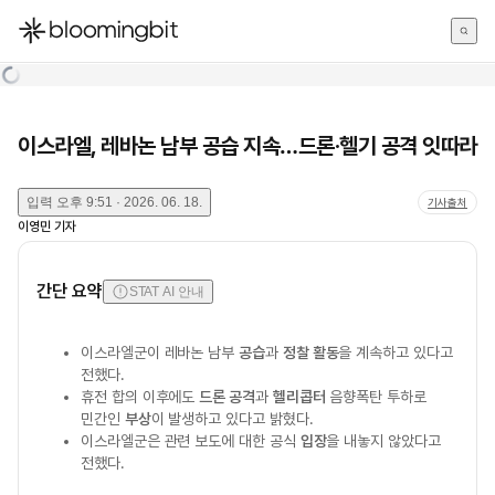
한국어
English
日本語
이스라엘, 레바논 남부 공습 지속…드론·헬기 공격 잇따라
입력
오후 9:51 · 2026. 06. 18.
기사출처
이영민
기자
간단 요약
STAT AI 안내
이스라엘군이 레바논 남부
공습
과
정찰 활동
을 계속하고 있다고
전했다.
휴전 합의 이후에도
드론 공격
과
헬리콥터
음향폭탄 투하로
민간인
부상
이 발생하고 있다고 밝혔다.
이스라엘군은 관련 보도에 대한 공식
입장
을 내놓지 않았다고
전했다.