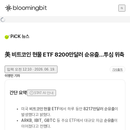
한국어
English
日本語
PiCK 뉴스
美 비트코인 현물 ETF 8200만달러 순유출…투심 위축
입력
오전 12:10 · 2026. 06. 19.
기사출처
이영민
기자
간단 요약
STAT AI 안내
미국
비트코인 현물 ETF
에서 하루 동안
8217만달러 순유출
이
발생했다고 밝혔다.
ARKB
,
IBIT
,
GBTC
등 주요 ETF에서 대규모 자금
순유출
이
이어졌다고 전했다.