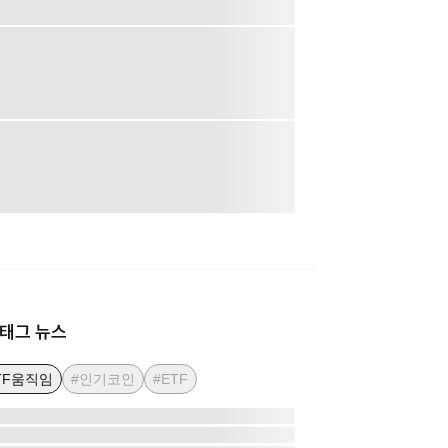
태그 뉴스
TF움직임
#인기코인
#ETF