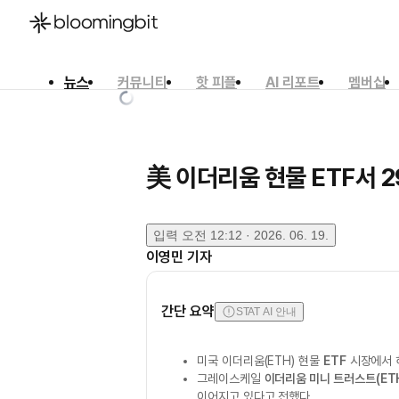
뉴스
커뮤니티
핫 피플
AI 리포트
멤버십
한국어
English
日本語
美 이더리움 현물 ETF서 
입력
오전 12:12 · 2026. 06. 19.
이영민
기자
간단 요약
STAT AI 안내
미국 이더리움(ETH) 현물
ETF
시장에서 
그레이스케일
이더리움 미니 트러스트(ET
이어지고 있다고 전했다.