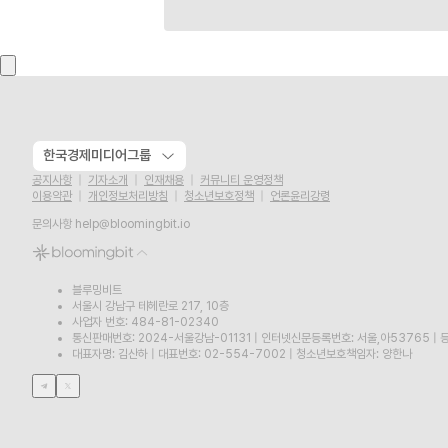
한국경제미디어그룹
공지사항
기자소개
인재채용
커뮤니티 운영정책
이용약관
개인정보처리방침
청소년보호정책
언론윤리강령
문의사항
help@bloomingbit.io
블루밍비트
서울시 강남구 테헤란로 217, 10층
사업자 번호: 484-81-02340
통신판매번호: 2024-서울강남-01131
|
인터넷신문등록번호: 서울,아53765
|
등
대표자명: 김산하
|
대표번호: 02-554-7002
|
청소년보호책임자: 양한나